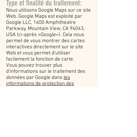
Type et finalité du traitement:
Nous utilisons Google Maps sur ce site
Web. Google Maps est exploité par
Google LLC, 1600 Amphitheatre
Parkway, Mountain View, CA 94043,
USA (ci-après «Google»). Cela nous
permet de vous montrer des cartes
interactives directement sur le site
Web et vous permet d'utiliser
facilement la fonction de carte.
Vous pouvez trouver plus
d'informations sur le traitement des
données par Google dans
les
informations de protection des
données de Google
. Vous pouvez
également modifier vos paramètres
de protection des données
personnelles dans le centre de
protection des données.
Vous trouverez ici
des instructions
détaillées sur la gestion de vos
propres données en relation avec les