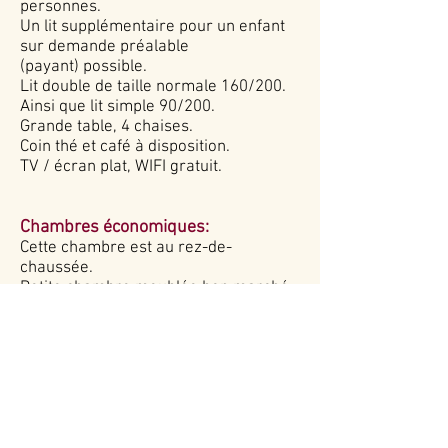
personnes.
Un lit supplémentaire pour un enfant
sur demande préalable
(payant) possible.
Lit double de taille normale 160/200.
Ainsi que lit simple 90/200.
Grande table, 4 chaises.
Coin thé et café à disposition.
TV / écran plat,
WIFI gratuit.
Chambres économiques:
Cette chambre est au rez-de-
chaussée.
Petite chambre meublée bon marché.
Environ. 16 m²,
salle de bain privée
avec douche et WC, sèche-cheveux.
Endroit calme. Chambres non fumeur.
Aucun animal autorisé.
Seul lit bébé possible sur demande
préalable.
Deux lits simples (85/200 chacun).